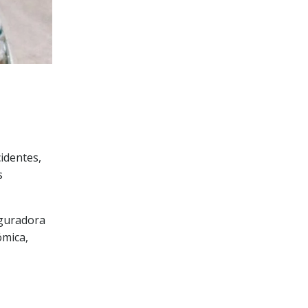
cidentes,
s
eguradora
ómica,