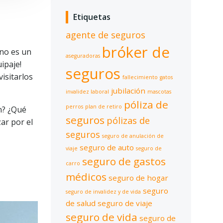
Etiquetas
agente de seguros
bróker de
no es un
aseguradoras
ipaje!
seguros
isitarlos
fallecimiento
gatos
jubilación
invalidez laboral
mascotas
póliza de
perros
plan de retiro
n? ¿Qué
seguros
pólizas de
ar por el
seguros
seguro de anulación de
seguro de auto
viaje
seguro de
seguro de gastos
carro
médicos
seguro de hogar
seguro
seguro de invalidez y de vida
de salud
seguro de viaje
seguro de vida
seguro de