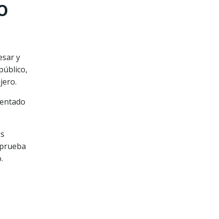
o
esar y
público,
jero.
mentado
os
e prueba
.