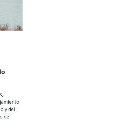
do
s,
ojamiento
o y del
io de